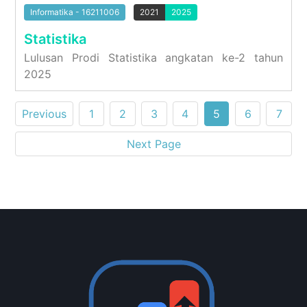
Informatika - 16211006
2021
2025
Statistika
Lulusan Prodi Statistika angkatan ke-2 tahun
2025
Previous
1
2
3
4
5
6
7
Next Page